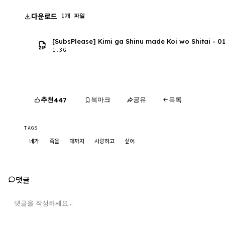
다운로드
1개 파일
[SubsPlease] Kimi ga Shinu made Koi wo Shitai - 0
1.3G
추천
북마크
공유
목록
447
TAGS
네가
죽을
때까지
사랑하고
싶어
댓글