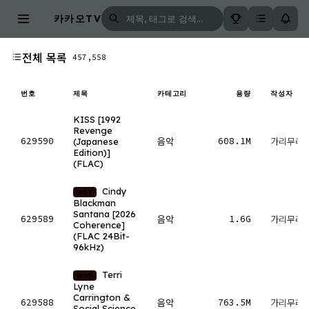
카카오TV
전체 목록
457,558
번호
제목
카테고리
용량
작성자
KISS [1992
Revenge
629590
608.1M
(Japanese
음악
가리무레
Edition)]
(FLAC)
Cindy
HOT
Blackman
Santana [2026
629589
1.6G
음악
가리무레
Coherence]
(FLAC 24Bit-
96kHz)
Terri
HOT
Lyne
Carrington &
629588
763.5M
음악
가리무레
Social Science