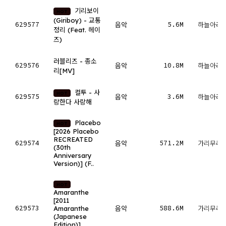
기리보이
HOT
(Giriboy) - 교통
629577
5.6M
음악
하늘아래
정리 (Feat. 헤이
즈)
러블리즈 - 종소
629576
10.8M
음악
하늘아래
리[MV]
컬투 - 사
HOT
629575
3.6M
음악
하늘아래
랑한다 사랑해
Placebo
HOT
[2026 Placebo
RECREATED
629574
571.2M
음악
가리무레
(30th
Anniversary
Version)] (F..
HOT
Amaranthe
[2011
629573
588.6M
Amaranthe
음악
가리무레
(Japanese
Edition)]