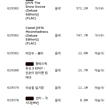
[1975 The
Snow Goose
629583
572.2M
음악
가리무레
(Deluxe
Edition)]
(FLAC)
Camel [1976
Moonmadness
629582
747.7M
(Deluxe
음악
가리무레
Edition)]
(FLAC)
629581
12.0M
박인수 - 봄비
음악
하늘아래
판타스틱
HOT
듀오 2 EP07 -
629580
23.7M
음악
하늘아래
인순이 밤이면 밤
마다
629579
11.1M
이승철 일기장
음악
하늘아래
선미 - 가
HOT
629578
8.8M
음악
하늘아래
시나[MV]