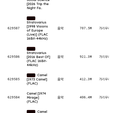
[2026 Trip the
Night Fa..
HOT
Stratovarius
[1998 Visions
629587
707.5M
음악
가리무레
of Europe
(Live)] (FLAC
16Bit-44kHz)
HOT
Stratovarius
629586
921.3M
[2016 Best Of]
음악
가리무레
(FLAC 16Bit-
44kHz)
Camel
HOT
629585
412.3M
[1973 Camel]
음악
가리무레
(FLAC)
Camel [1974
629584
406.4M
Mirage]
음악
가리무레
(FLAC)
Camel
HOT