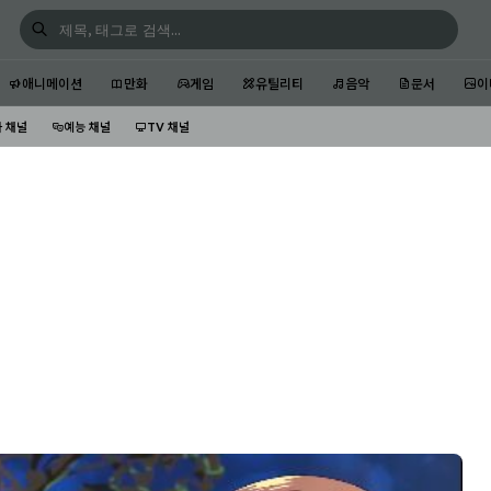
애니메이션
만화
게임
유틸리티
음악
문서
이
 채널
예능 채널
TV 채널