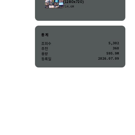
(1280x720)
714.6M
통계
5,302
조회수
360
추천
595.9M
용량
2026.07.09
등록일