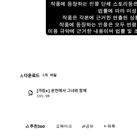
다운로드
1개 파일
[가림x] 온천에서 그녀와 함께
595.9M
추천
북마크
공유
목록
360