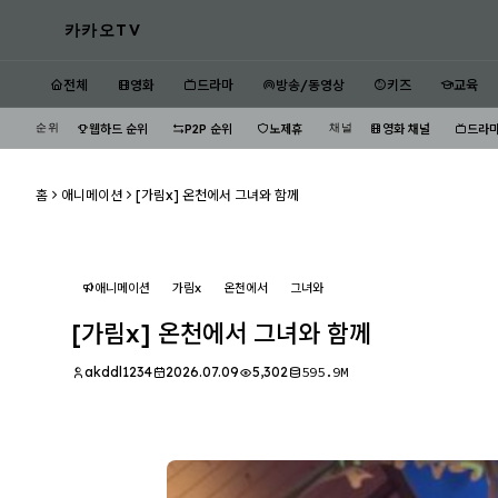
카카오TV
전체
영화
드라마
방송/동영상
키즈
교육
순위
채널
웹하드 순위
P2P 순위
노제휴
영화 채널
드라마
홈
애니메이션
[가림x] 온천에서 그녀와 함께
애니메이션
가림x
온천에서
그녀와
[가림x] 온천에서 그녀와 함께
akddl1234
2026.07.09
5,302
595.9M