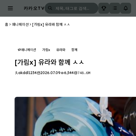
카카오TV
홈
애니메이션
[가림x] 유라와 함께 ㅅㅅ
애니메이션
가림x
유라와
함께
[가림x] 유라와 함께 ㅅㅅ
akddl1234
2026.07.09
6,544
748.6M