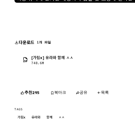
다운로드
1개 파일
[가림x] 유라와 함께 ㅅㅅ
748.6M
추천
북마크
공유
목록
295
TAGS
가림x
유라와
함께
ㅅㅅ