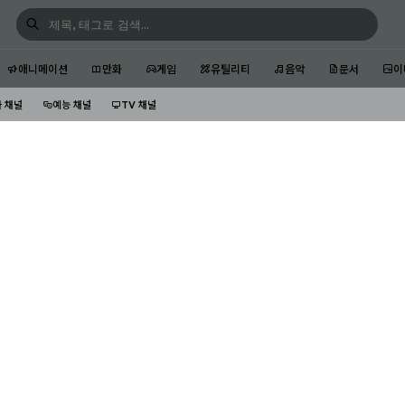
애니메이션
만화
게임
유틸리티
음악
문서
이
 채널
예능 채널
TV 채널