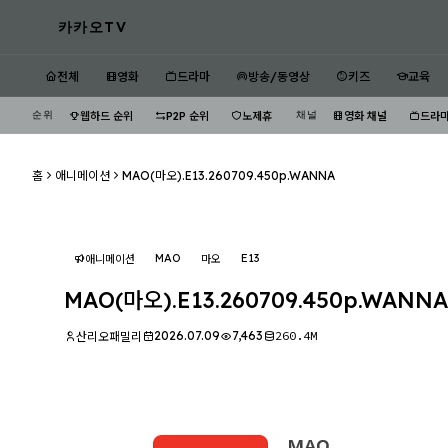
카카오TV
전체
영화
드라마
방송/동영상
키즈
교육
순위
채널
웹하드 순위
P2P 순위
노제휴
영화 채널
드라마
홈
애니메이션
MAO(마오).E13.260709.450p.WANNA
MAO
E13
애니메이션
마오
MAO(마오).E13.260709.450p.WANNA
2026.07.09
7,463
260.4M
산리오패밀리