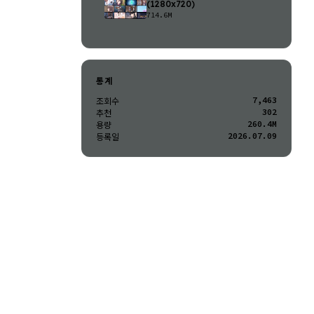
(1280x720)
714.6M
통계
7,463
조회수
302
추천
260.4M
용량
2026.07.09
등록일