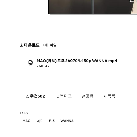
다운로드
1개 파일
MAO(마오).E13.260709.450p.WANNA.mp4
260.4M
추천
북마크
공유
목록
302
TAGS
MAO
E13
WANNA
마오