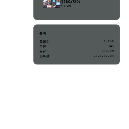
(1280x720)
714.6M
통계
6,656
조회수
345
추천
850.2M
용량
2026.07.09
등록일