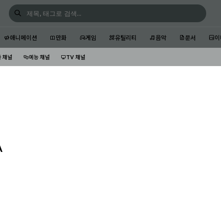
애니메이션
만화
게임
유틸리티
음악
문서
이
 채널
예능 채널
TV 채널
A