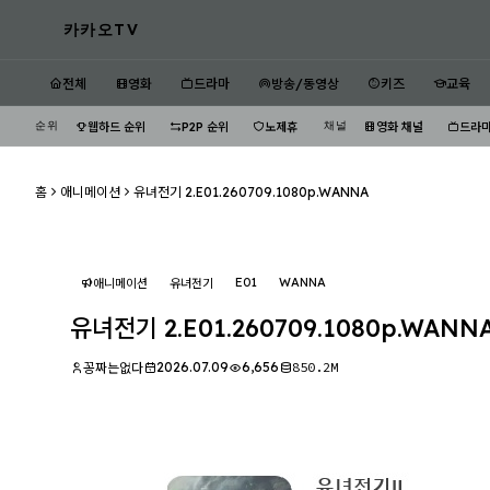
카카오TV
전체
영화
드라마
방송/동영상
키즈
교육
순위
채널
웹하드 순위
P2P 순위
노제휴
영화 채널
드라마
홈
애니메이션
유녀전기 2.E01.260709.1080p.WANNA
E01
WANNA
애니메이션
유녀전기
유녀전기 2.E01.260709.1080p.WANN
2026.07.09
6,656
850.2M
꽁짜는없다