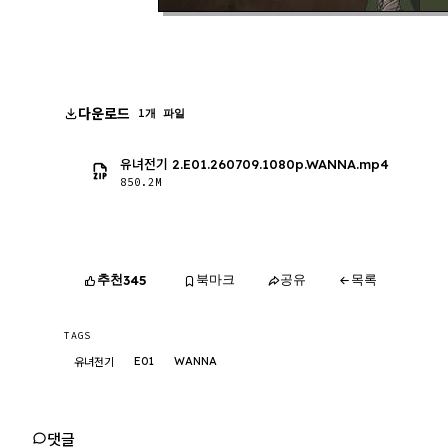
다운로드
1개 파일
유녀전기 2.E01.260709.1080p.WANNA.mp4
850.2M
추천
북마크
공유
목록
345
TAGS
E01
WANNA
유녀전기
댓글