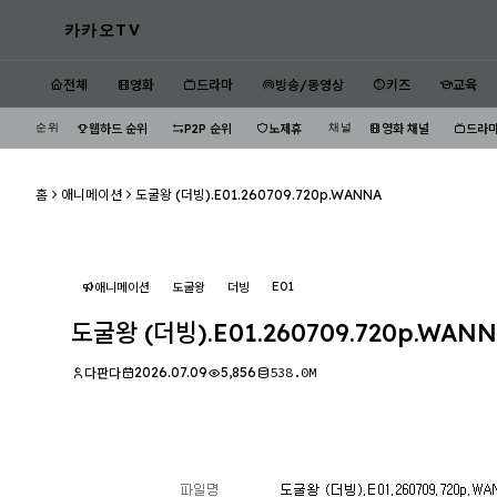
카카오TV
전체
영화
드라마
방송/동영상
키즈
교육
순위
채널
웹하드 순위
P2P 순위
노제휴
영화 채널
드라마
홈
애니메이션
도굴왕 (더빙).E01.260709.720p.WANNA
E01
애니메이션
도굴왕
더빙
도굴왕 (더빙).E01.260709.720p.WAN
2026.07.09
5,856
538.0M
다판다