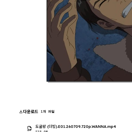
다운로드
1개 파일
도굴왕 (더빙).E01.260709.720p.WANNA.mp4
538.0M