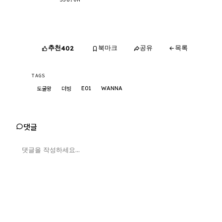
추천
북마크
공유
목록
402
TAGS
E01
WANNA
도굴왕
더빙
댓글