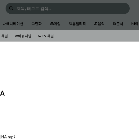
애니메이션
만화
게임
유틸리티
음악
문서
이
 채널
예능 채널
TV 채널
NA