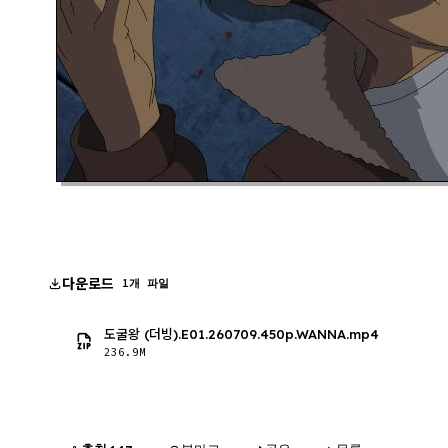
다운로드
1개 파일
도굴왕 (더빙).E01.260709.450p.WANNA.mp4
236.9M