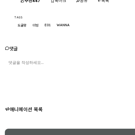
추천
북마크
공유
목록
447
TAGS
E01
WANNA
도굴왕
더빙
댓글
애니메이션 목록