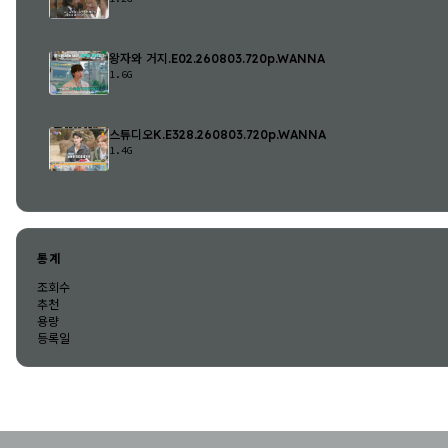
왕자와 거지.E02.260803.720p.WANNA
1.6G
스튜디오K.E328.260803.720p.WANNA
1.4G
통계
조회수
추천
용량
등록일