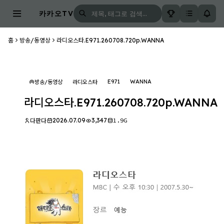
카카오TV
홈
방송/동영상
라디오스타.E971.260708.720p.WANNA
E971
WANNA
방송/동영상
라디오스타
라디오스타.E971.260708.720p.WANNA
2026.07.09
3,347
1.9G
다판다