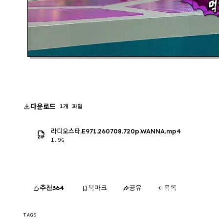
다운로드
1개 파일
라디오스타.E971.260708.720p.WANNA.mp4
1.9G
추천
북마크
공유
목록
364
TAGS