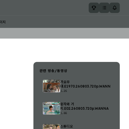
미지
관련 방송/동영상
가요무
대.E1970.260803.720p.WANNA
1.2G
왕자와 거
지.E02.260803.720p.WANNA
1.6G
스튜디오