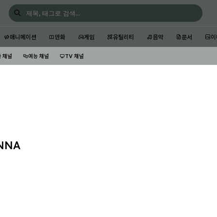
애니메이션
만화
게임
유틸리티
음악
문서
이
 채널
예능 채널
TV 채널
ANNA