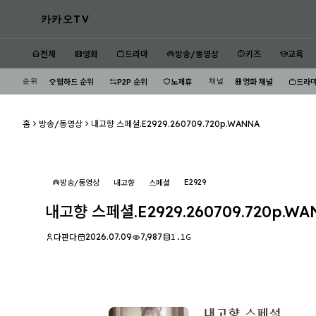
카카오TV
전체
영화
드라마
방송/동영상
키즈
교육
순위
채널
웹하드 순위
P2P 순위
노제휴
영화 채널
드라마
홈
방송/동영상
내고향 스페셜.E2929.260709.720p.WANNA
E2929
방송/동영상
내고향
스페셜
내고향 스페셜.E2929.260709.720p.W
2026.07.09
7,987
1.1G
다판다