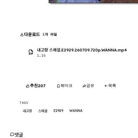
다운로드
1개 파일
내고향 스페셜.E2929.260709.720p.WANNA.mp4
1.1G
추천
북마크
공유
목록
207
TAGS
E2929
WANNA
내고향
스페셜
댓글