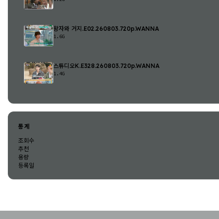
왕자와 거지.E02.260803.720p.WANNA
1.6G
스튜디오K.E328.260803.720p.WANNA
1.4G
통계
조회수
추천
용량
등록일