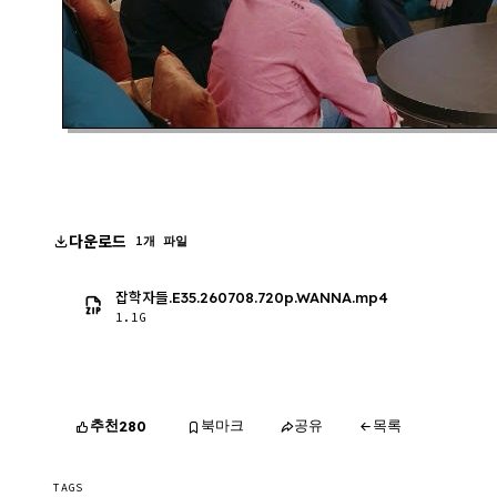
다운로드
1개 파일
잡학자들.E35.260708.720p.WANNA.mp4
1.1G
추천
북마크
공유
목록
280
TAGS