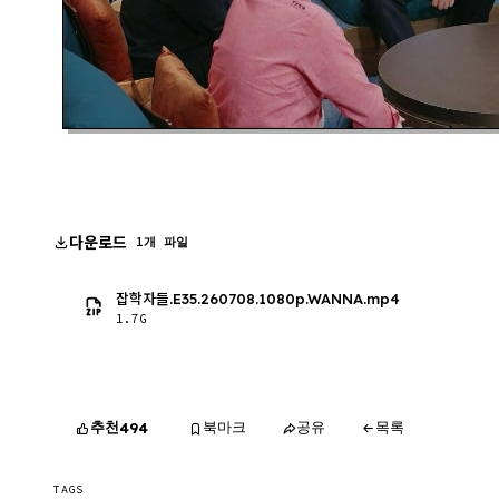
다운로드
1개 파일
잡학자들.E35.260708.1080p.WANNA.mp4
1.7G
추천
북마크
공유
목록
494
TAGS