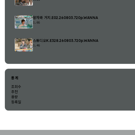
왕자와 거지.E02.260803.720p.WANNA
1.6G
스튜디오K.E328.260803.720p.WANNA
1.4G
통계
조회수
추천
용량
등록일