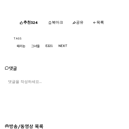
추천
북마크
공유
목록
324
TAGS
E221
NEXT
때리는
그녀들
댓글
방송/동영상 목록