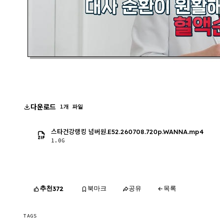
다운로드
1개 파일
스타건강랭킹 넘버원.E52.260708.720p.WANNA.mp4
1.0G
추천
북마크
공유
목록
372
TAGS