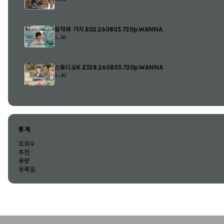
왕자와 거지.E02.260803.720p.WANNA
1.6G
스튜디오K.E328.260803.720p.WANNA
1.4G
통계
조회수
추천
용량
등록일