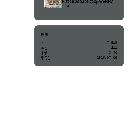
K.E328.260803.720p.WANNA
1.4G
통계
7,819
조회수
211
추천
3.4G
용량
2026.07.09
등록일