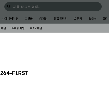
애니메이션
만화
게임
유틸리티
음악
문서
이
 채널
예능 채널
TV 채널
264-F1RST