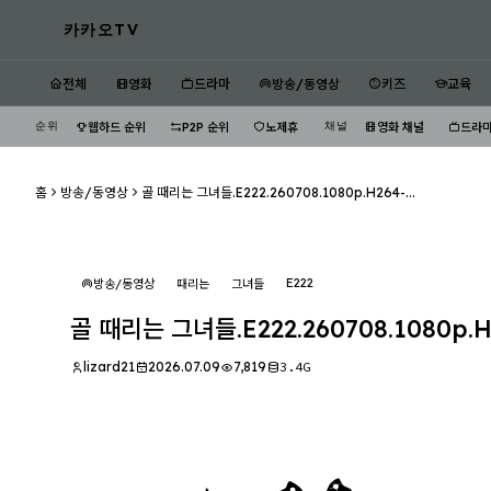
카카오TV
전체
영화
드라마
방송/동영상
키즈
교육
순위
채널
웹하드 순위
P2P 순위
노제휴
영화 채널
드라마
홈
방송/동영상
골 때리는 그녀들.E222.260708.1080p.H264-...
E222
방송/동영상
때리는
그녀들
골 때리는 그녀들.E222.260708.1080p.H
lizard21
2026.07.09
7,819
3.4G