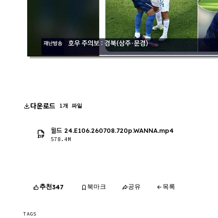
다운로드
1개 파일
월드 24.E106.260708.720p.WANNA.mp4
578.4M
추천
북마크
공유
목록
347
TAGS