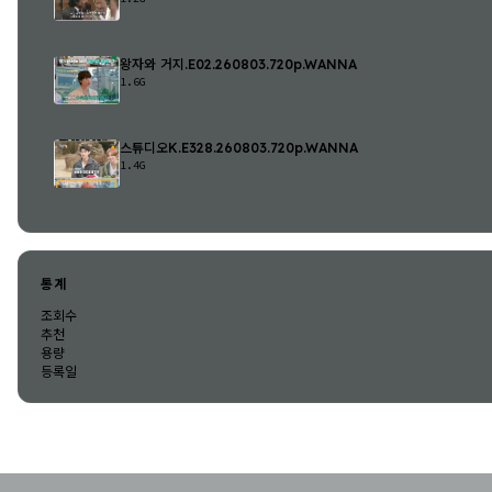
왕자와 거지.E02.260803.720p.WANNA
1.6G
스튜디오K.E328.260803.720p.WANNA
1.4G
통계
조회수
추천
용량
등록일