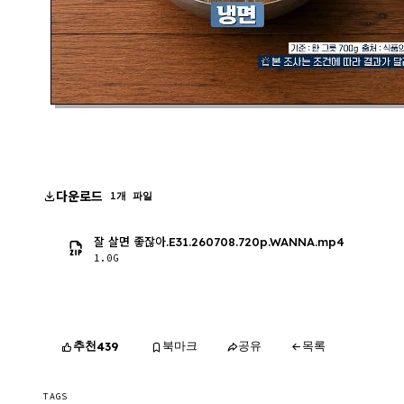
다운로드
1개 파일
잘 살면 좋잖아.E31.260708.720p.WANNA.mp4
1.0G
추천
북마크
공유
목록
439
TAGS