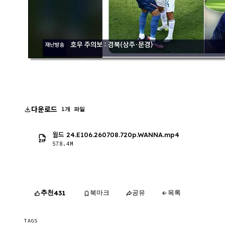
다운로드
1개 파일
월드 24.E106.260708.720p.WANNA.mp4
578.4M
추천
북마크
공유
목록
431
TAGS