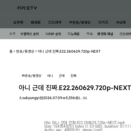
카카오TV
전체
영화
드라마
방송/동영상
키즈
교육
순위
채널
웹하드 순위
P2P 순위
노제휴
영화 채널
드라마
홈
방송/동영상
아니 근데 진짜.E22.260629.720p-NEXT
방송/동영상
아니
근데
진짜
아니 근데 진짜.E22.260629.720p-NEX
sukyungyi
2026.07.09
5,556
1.5G