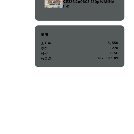
K.E328.260803.720p.WANNA
1.4G
통계
5,556
조회수
228
추천
1.5G
용량
2026.07.09
등록일