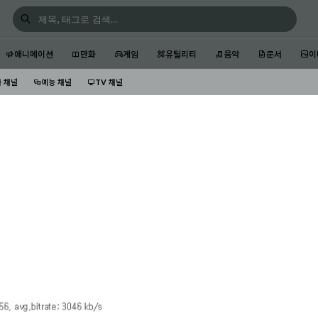
애니메이션
만화
게임
유틸리티
음악
문서
이
 채널
예능 채널
TV 채널
T