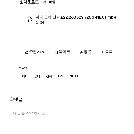
다운로드
1개 파일
아니 근데 진짜.E22.260629.720p-NEXT.mp4
1.5G
추천
북마크
공유
목록
228
TAGS
E22
NEXT
아니
근데
진짜
댓글