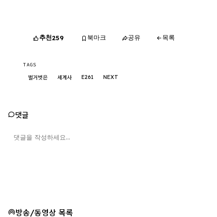
추천
북마크
공유
목록
259
TAGS
E261
NEXT
벌거벗은
세계사
댓글
방송/동영상 목록