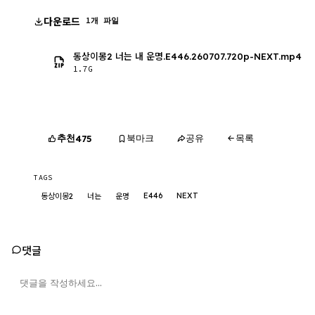
다운로드
1개 파일
동상이몽2 너는 내 운명.E446.260707.720p-NEXT.mp4
1.7G
추천
북마크
공유
목록
475
TAGS
E446
NEXT
동상이몽2
너는
운명
댓글