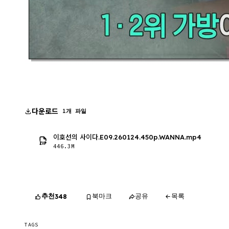
다운로드
1개 파일
이호선의 사이다.E09.260124.450p.WANNA.mp4
446.3M
추천
북마크
공유
목록
348
TAGS