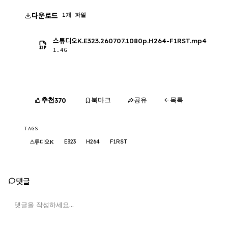
다운로드
1개 파일
스튜디오K.E323.260707.1080p.H264-F1RST.mp4
1.4G
추천
북마크
공유
목록
370
TAGS
E323
H264
F1RST
스튜디오K
댓글