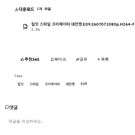
다운로드
1개 파일
킬잇 스타일 크리에이터 대전쟁.E09.260707.1080p.H264-F
3.5G
추천
북마크
공유
목록
345
TAGS
E09
킬잇
스타일
크리에이터
대전쟁
댓글