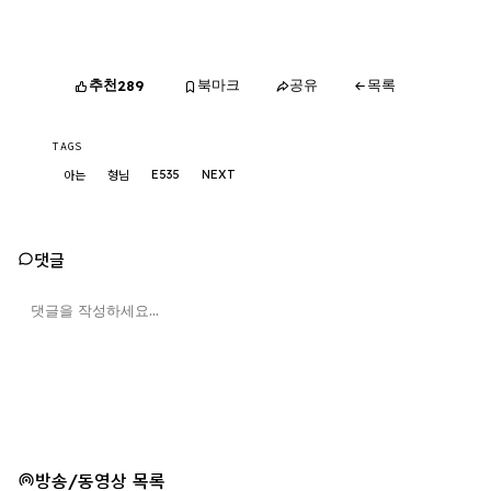
추천
북마크
공유
목록
289
TAGS
E535
NEXT
아는
형님
댓글
방송/동영상 목록