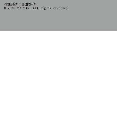
|
개인정보처리방침
연락처
© 2026 카카오TV. All rights reserved.