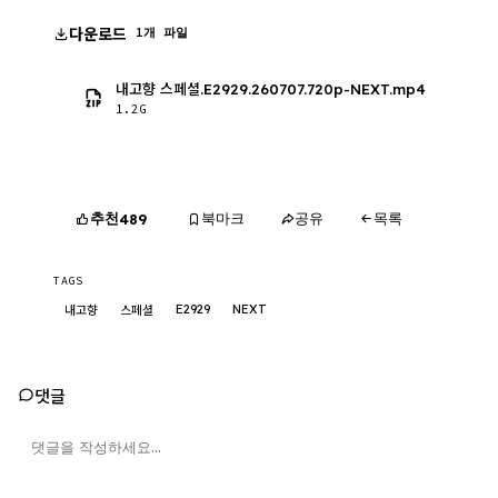
다운로드
1개 파일
내고향 스페셜.E2929.260707.720p-NEXT.mp4
1.2G
추천
북마크
공유
목록
489
TAGS
E2929
NEXT
내고향
스페셜
댓글