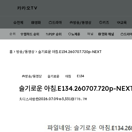
카카오TV
전체
영화
드라마
방송/동영상
키즈
교육
순위
채널
웹하드 순위
P2P 순위
노제휴
영화 채널
드라마
홈
방송/동영상
슬기로운 아침.E134.260707.720p-NEXT
E134
방송/동영상
슬기로운
아침
슬기로운 아침.E134.260707.720p-NEX
2026.07.09
3,331
778.7M
디스사랑