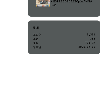
K.E328.260803.720p.WANNA
1.4G
통계
3,331
조회수
385
추천
778.7M
용량
2026.07.09
등록일