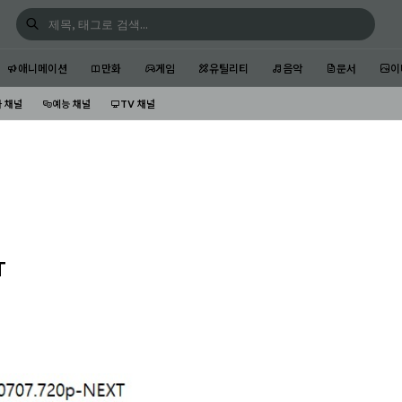
애니메이션
만화
게임
유틸리티
음악
문서
이
 채널
예능 채널
TV 채널
T