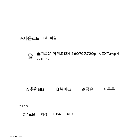
다운로드
1개 파일
슬기로운 아침.E134.260707.720p-NEXT.mp4
778.7M
추천
북마크
공유
목록
385
TAGS
E134
NEXT
슬기로운
아침