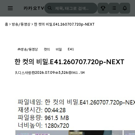
카카오TV
홈
방송/동영상
한 컷의 비밀.E41.260707.720p-NEXT
E41
방송/동영상
컷의
비밀
한 컷의 비밀.E41.260707.720p-NEXT
2026.07.09
3,326
961.5M
디스사랑