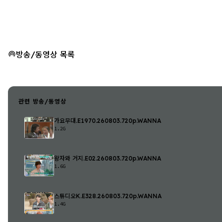
방송/동영상 목록
관련 방송/동영상
가요무대.E1970.260803.720p.WANNA
1.2G
왕자와 거지.E02.260803.720p.WANNA
1.6G
스튜디오K.E328.260803.720p.WANNA
1.4G