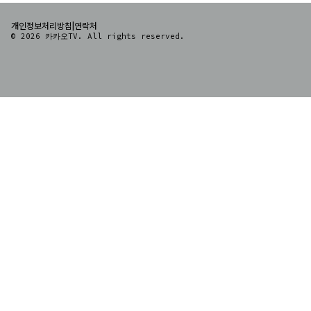
|
개인정보처리방침
연락처
© 2026 카카오TV. All rights reserved.