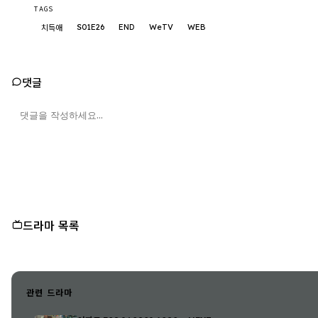
TAGS
S01E26
END
WeTV
WEB
치득애
댓글
드라마 목록
관련 드라마