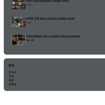
아파트.E08.260802.1080p-NEXT
2.6G
오싹한 연애.E06.260802.1080p.H265
1.6G
가족관계증명서.E21.260803.450p.WANNA
296.4M
통계
조회수
추천
용량
등록일