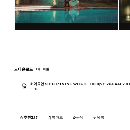
다운로드
1개 파일
허아요안.S01E07.TVING.WEB-DL.1080p.H.264.AAC2.0
1.3G
추천
북마크
공유
목록
327