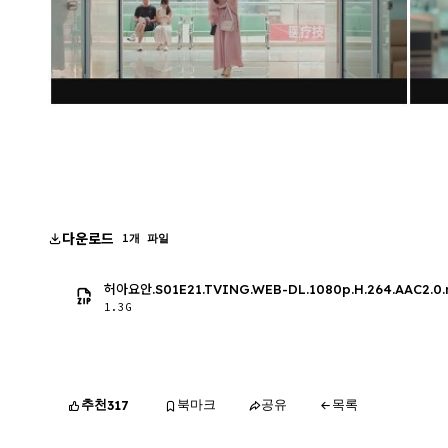
다운로드
1개 파일
허아요안.S01E21.TVING.WEB-DL.1080p.H.264.AAC2.0
1.3G
추천
북마크
공유
목록
317