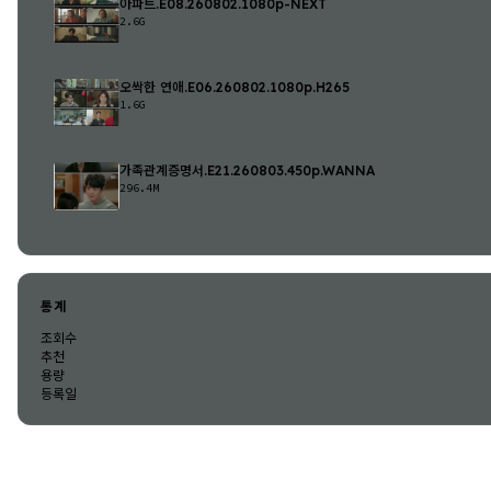
아파트.E08.260802.1080p-NEXT
2.6G
오싹한 연애.E06.260802.1080p.H265
1.6G
가족관계증명서.E21.260803.450p.WANNA
296.4M
통계
조회수
추천
용량
등록일