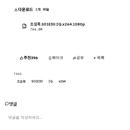
다운로드
1개 파일
조설록.S01E30.IQ.x264.1080p
764.8M
추천
북마크
공유
목록
396
TAGS
S01E30
IQ
x264
조설록
댓글