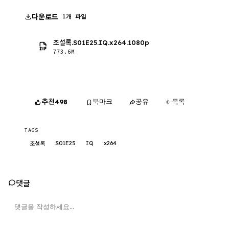
다운로드
1개 파일
조설록.S01E25.IQ.x264.1080p
773.6M
추천
북마크
공유
목록
498
TAGS
S01E25
IQ
x264
조설록
댓글