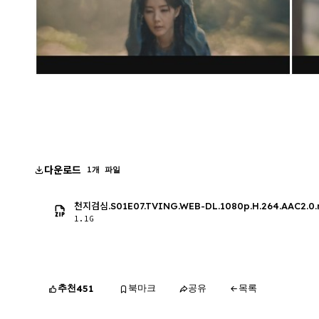
다운로드
1개 파일
천지검심.S01E07.TVING.WEB-DL.1080p.H.264.AAC2.0
1.1G
추천
북마크
공유
목록
451