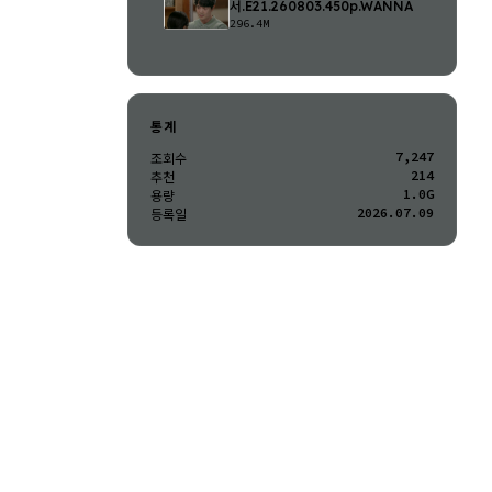
서.E21.260803.450p.WANNA
296.4M
통계
7,247
조회수
214
추천
1.0G
용량
2026.07.09
등록일