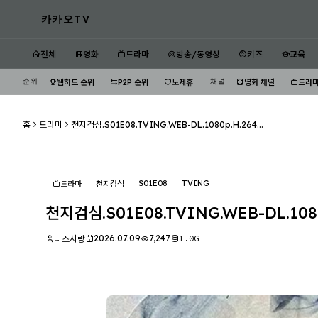
카카오TV
전체
영화
드라마
방송/동영상
키즈
교육
순위
채널
웹하드 순위
P2P 순위
노제휴
영화 채널
드라마
홈
드라마
천지검심.S01E08.TVING.WEB-DL.1080p.H.264...
S01E08
TVING
드라마
천지검심
천지검심.S01E08.TVING.WEB-DL.1080
2026.07.09
7,247
1.0G
디스사랑