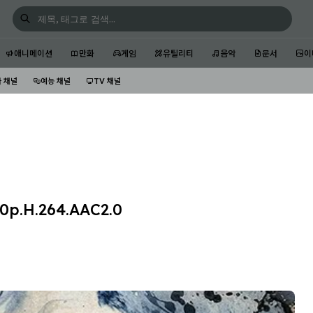
애니메이션
만화
게임
유틸리티
음악
문서
이
 채널
예능 채널
TV 채널
p.H.264.AAC2.0