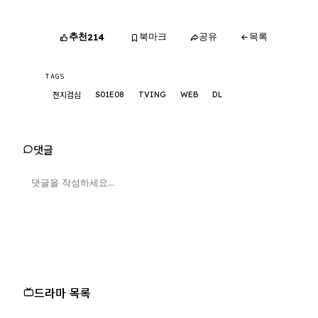
추천
북마크
공유
목록
214
TAGS
S01E08
TVING
WEB
DL
천지검심
댓글
드라마 목록