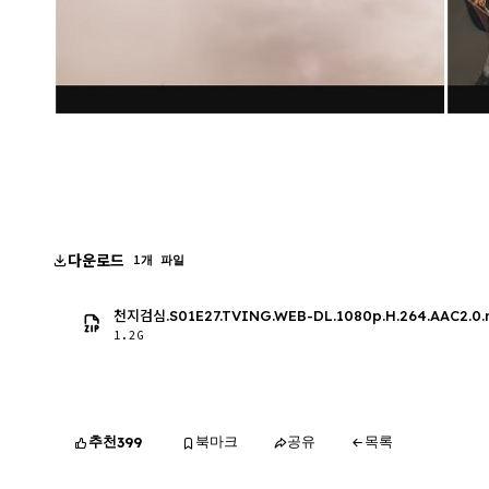
다운로드
1개 파일
천지검심.S01E27.TVING.WEB-DL.1080p.H.264.AAC2.0
1.2G
추천
북마크
공유
목록
399