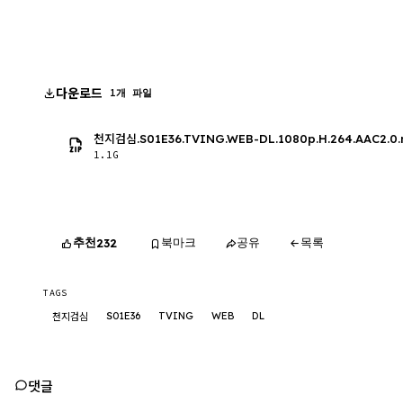
다운로드
1개 파일
천지검심.S01E36.TVING.WEB-DL.1080p.H.264.AAC2.0
1.1G
추천
북마크
공유
목록
232
TAGS
S01E36
TVING
WEB
DL
천지검심
댓글