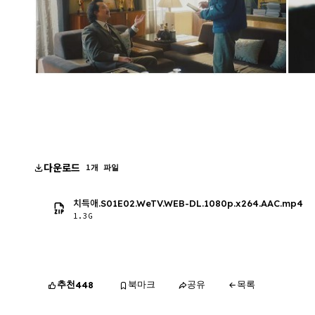
다운로드
1개 파일
치득애.S01E02.WeTV.WEB-DL.1080p.x264.AAC.mp4
1.3G
추천
북마크
공유
목록
448