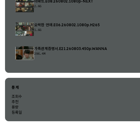
아파트.E08.260802.1080p-NEXT
2.6G
오싹한 연애.E06.260802.1080p.H265
1.6G
가족관계증명서.E21.260803.450p.WANNA
296.4M
통계
조회수
추천
용량
등록일