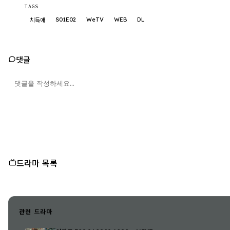
TAGS
S01E02
WeTV
WEB
DL
치득애
댓글
드라마 목록
관련 드라마