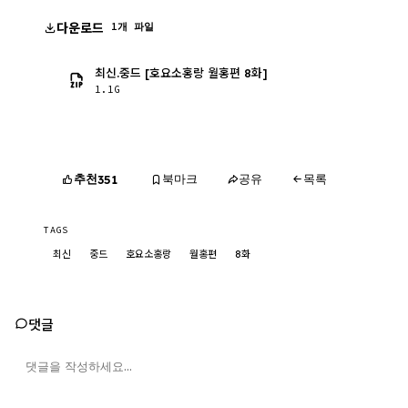
다운로드
1개 파일
최신.중드 [호요소홍랑 월홍편 8화]
1.1G
추천
북마크
공유
목록
351
TAGS
최신
중드
호요소홍랑
월홍편
8화
댓글