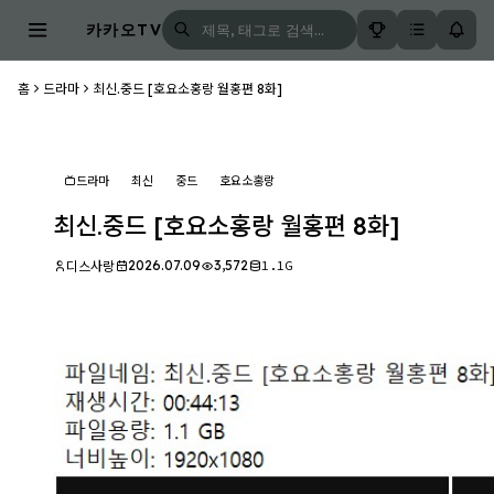
카카오TV
홈
드라마
최신.중드 [호요소홍랑 월홍편 8화]
드라마
최신
중드
호요소홍랑
최신.중드 [호요소홍랑 월홍편 8화]
2026.07.09
3,572
1.1G
디스사랑