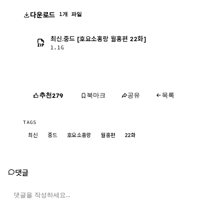
다운로드
1개 파일
최신.중드 [호요소홍랑 월홍편 22화]
1.1G
추천
북마크
공유
목록
279
TAGS
최신
중드
호요소홍랑
월홍편
22화
댓글