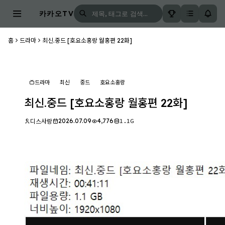
카카오TV
홈
드라마
최신.중드 [호요소홍랑 월홍편 22화]
드라마
최신
중드
호요소홍랑
최신.중드 [호요소홍랑 월홍편 22화]
2026.07.09
4,776
1.1G
디스사랑