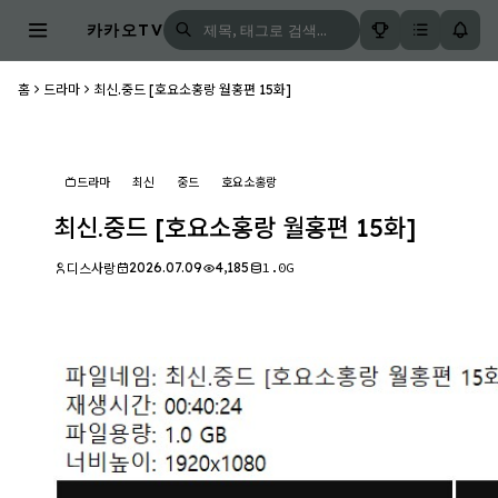
카카오TV
홈
드라마
최신.중드 [호요소홍랑 월홍편 15화]
드라마
최신
중드
호요소홍랑
최신.중드 [호요소홍랑 월홍편 15화]
2026.07.09
4,185
1.0G
디스사랑