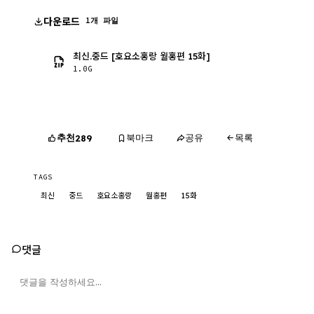
다운로드
1개 파일
최신.중드 [호요소홍랑 월홍편 15화]
1.0G
추천
북마크
공유
목록
289
TAGS
최신
중드
호요소홍랑
월홍편
15화
댓글