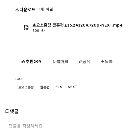
다운로드
1개 파일
호요소홍랑 월홍편.E16.241209.720p-NEXT.mp4
806.6M
추천
북마크
공유
목록
299
TAGS
E16
NEXT
호요소홍랑
월홍편
댓글