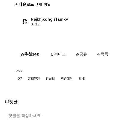
다운로드
1개 파일
kejkhjkdhg (1).mkv
3.2G
추천
북마크
공유
목록
340
TAGS
O7
은퇴했던
전설의
액션대작
할배
댓글