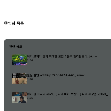
영화 목록
관련 영화
아기 코끼리 칸의 위대한 모험 [ 블루 엘리펀트 ]_bkmv
2.2G
밀실 살인.WEBRip.720p.h264.AAC_snmv
1.8G
아이 필 프리티 제작진 [ 디어 마이 프렌드 ] 나의 세상을 너에게_..
2.2G