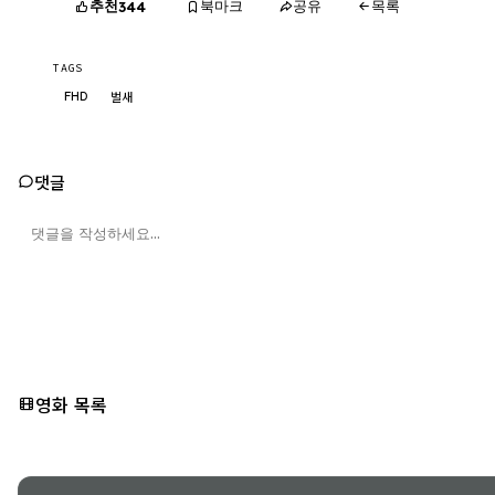
추천
북마크
공유
목록
344
TAGS
FHD
벌새
댓글
영화 목록