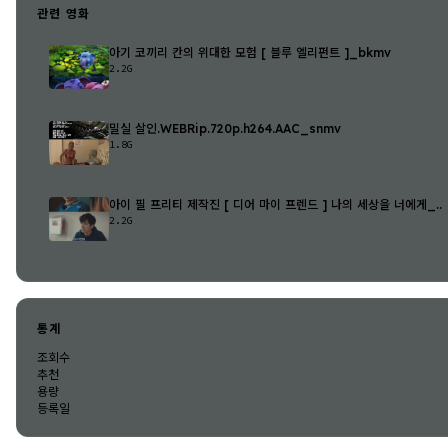
관련 영화
아기 코끼리 칸의 위대한 모험 [ 블루 엘리펀트 ]_bkmv
2.2G
밀실 살인.WEBRip.720p.h264.AAC_snmv
1.8G
아이 필 프리티 제작진 [ 디어 마이 프렌드 ] 나의 세상을 너에게_..
2.2G
통계
조회수
추천
용량
등록일