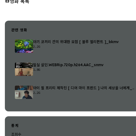
영화 목록
관련 영화
아기 코끼리 칸의 위대한 모험 [ 블루 엘리펀트 ]_bkmv
2.2G
밀실 살인.WEBRip.720p.h264.AAC_snmv
1.8G
아이 필 프리티 제작진 [ 디어 마이 프렌드 ] 나의 세상을 너에게_..
2.2G
통계
조회수