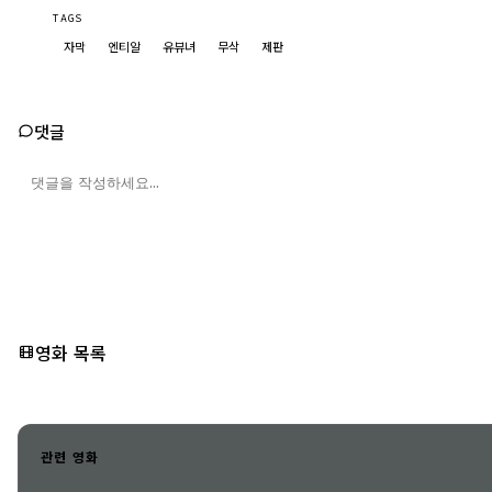
TAGS
자막
엔티알
유뷰녀
무삭
제판
댓글
영화 목록
관련 영화