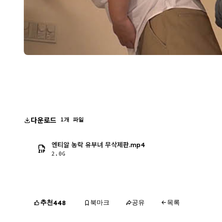
다운로드
1개 파일
엔티알 농락 유부녀 무삭제판.mp4
2.0G
추천
북마크
공유
목록
448