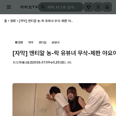
카카오TV
홈
영화
[자막] 엔티알 농-락 유뷰녀 무삭-제판 야...
영화
자막
엔티알
유뷰녀
[자막] 엔티알 농-락 유뷰녀 무삭-제판 야요이 
2026.07.09
5,251
2.0G
디카페나토