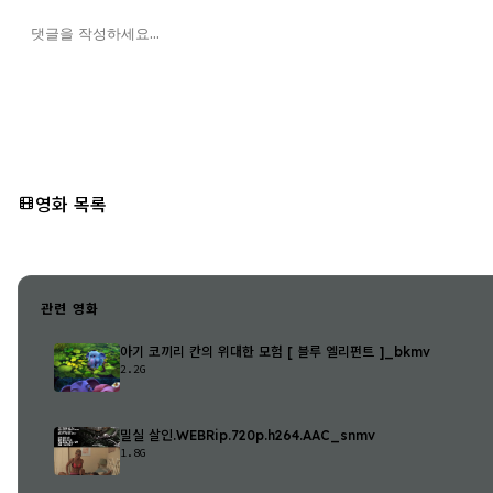
영화 목록
관련 영화
아기 코끼리 칸의 위대한 모험 [ 블루 엘리펀트 ]_bkmv
2.2G
밀실 살인.WEBRip.720p.h264.AAC_snmv
1.8G