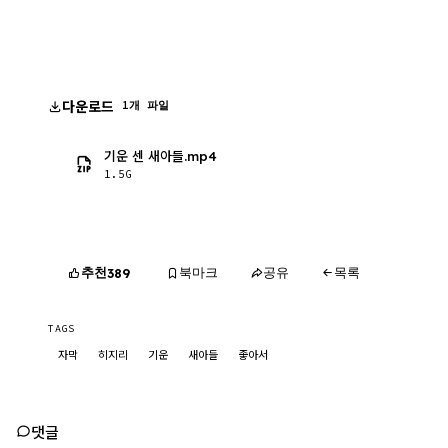
다운로드
1개 파일
기운 센 새아들.mp4
1.5G
추천
북마크
공유
목록
389
TAGS
자막
히지리
기운
새아들
좋아서
댓글