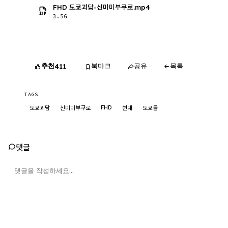
FHD 도쿄괴담-신미미부쿠로.mp4
3.5G
추천
북마크
공유
목록
411
TAGS
FHD
도쿄괴담
신미미부쿠로
현대
도쿄를
댓글