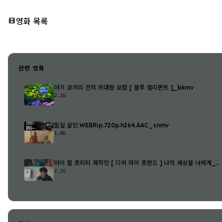
영화 목록
관련 영화
아기 코끼리 칸의 위대한 모험 [ 블루 엘리펀트 ]_bkmv
2.2G
밀실 살인.WEBRip.720p.h264.AAC_snmv
1.8G
아이 필 프리티 제작진 [ 디어 마이 프렌드 ] 나의 세상을 너에게_..
2.2G