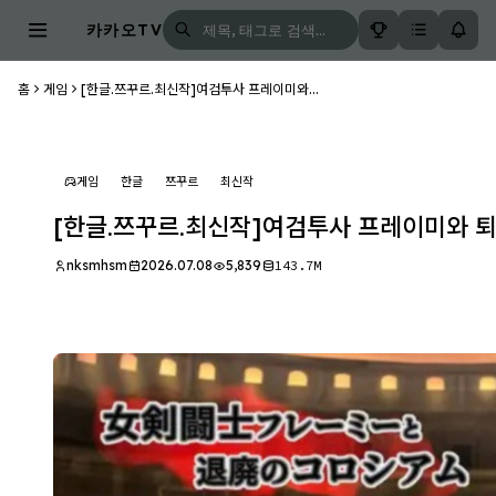
카카오TV
홈
게임
[한글.쯔꾸르.최신작]여검투사 프레이미와...
게임
한글
쯔꾸르
최신작
[한글.쯔꾸르.최신작]여검투사 프레이미와 퇴
nksmhsm
2026.07.08
5,839
143.7M