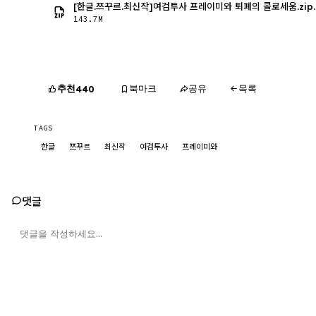
[한글.쯔꾸르.최신작]여검투사 프레이미와 퇴폐의 콜로세움.zip.
143.7M
추천
북마크
공유
목록
440
TAGS
한글
쯔꾸르
최신작
여검투사
프레이미와
댓글