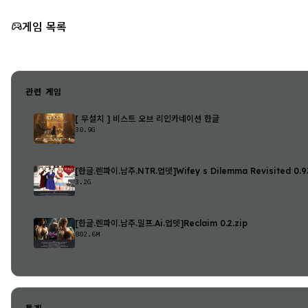
게임 목록
관련 게임
[ 무설치 ] 비스트 오브 리인카네이션 한글
30.9G
[한글.렌파이.남주.NTR.업뎃]Wifey s Dilemma Revisited 0.93
3.2G
[한글.렌파이.남주.밀프.Ai.업뎃]Reclaim 0.2.zip
802.6M